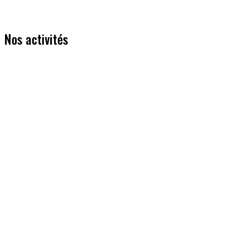
Nos activités
Entrainement fractionné
Mardi soir - samedi matin