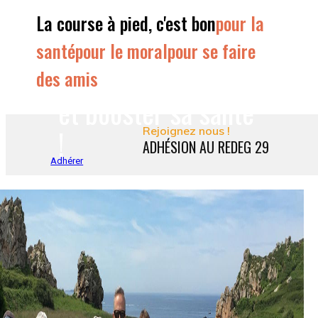
Courir à son
La course à pied, c'est bon
pour la
rythme
santé
pour le moral
pour se faire
des amis
et booster sa santé
!
Rejoignez nous !
ADHÉSION AU REDEG 29
Adhérer
Une ambiance
cordiale, pendant et
après l'effort !