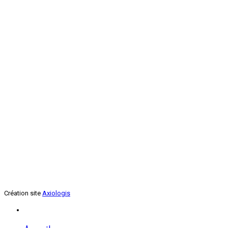
Renforcement musculaire
Jeudi soir
Création site
Axiologis