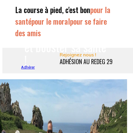
Courir à son
La course à pied, c'est bon
pour la
rythme
santé
pour le moral
pour se faire
des amis
et booster sa santé
!
Rejoignez nous !
ADHÉSION AU REDEG 29
Adhérer
Une ambiance
cordiale, pendant et
après l'effort !