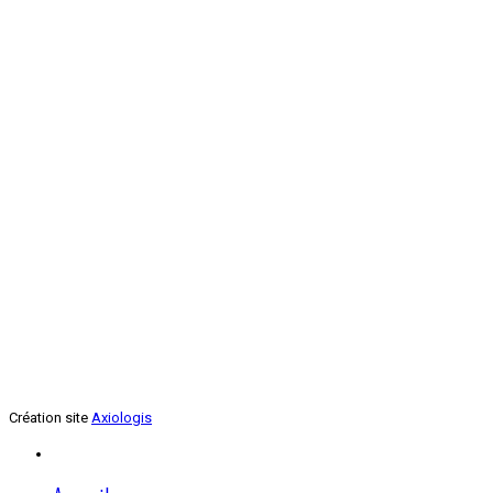
Renforcement musculaire
Jeudi soir
Création site
Axiologis