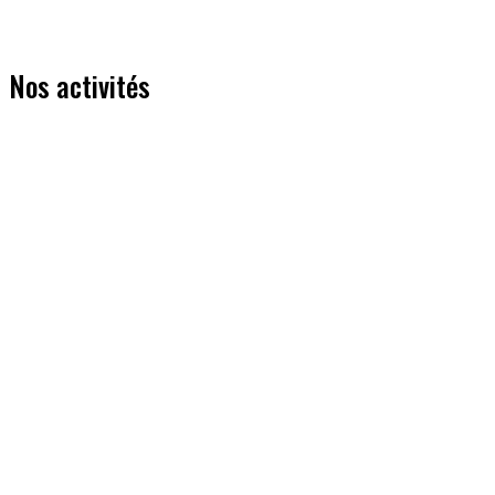
Nos activités
Entrainement fractionné
Mardi soir - samedi matin