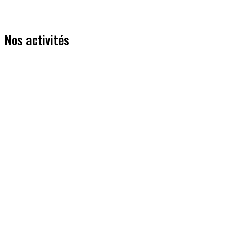
Nos activités
Entrainement fractionné
Mardi soir - samedi matin