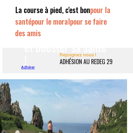
Courir à son
La course à pied, c'est bon
pour la
rythme
santé
pour le moral
pour se faire
des amis
et booster sa santé
!
Rejoignez nous !
ADHÉSION AU REDEG 29
Adhérer
Une ambiance
cordiale, pendant et
après l'effort !