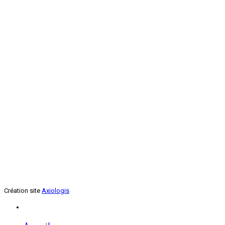
Renforcement musculaire
Jeudi soir
Création site
Axiologis