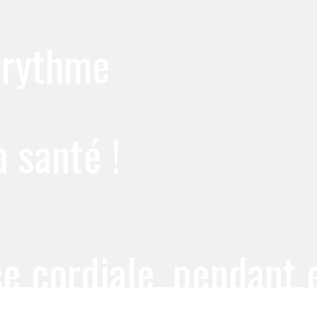
 rythme
a santé !
 cordiale, pendant 