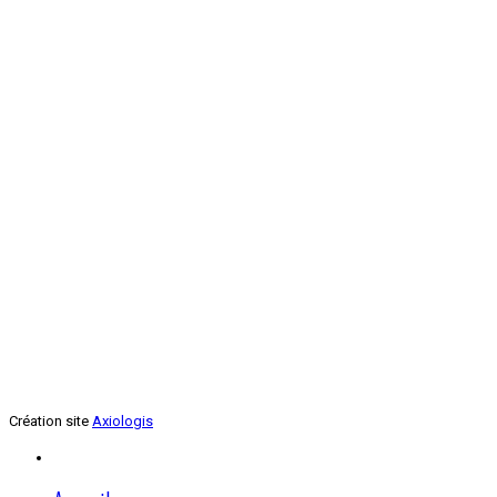
Renforcement musculaire
Jeudi soir
Création site
Axiologis