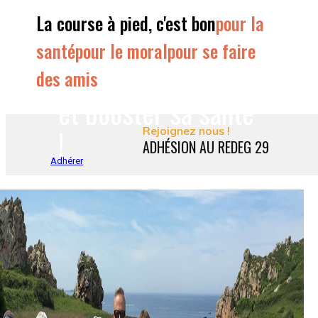
Courir à son
La course à pied, c'est bon
pour la
rythme
santé
pour le moral
pour se faire
des amis
et booster sa santé
!
Rejoignez nous !
ADHÉSION AU REDEG 29
Adhérer
Une ambiance
cordiale, pendant et
après l'effort !