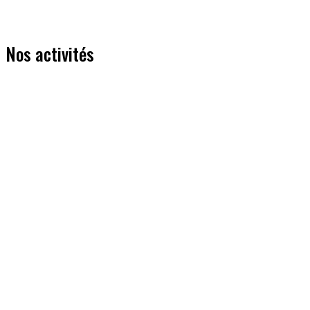
Nos activités
Entrainement fractionné
Mardi soir - samedi matin