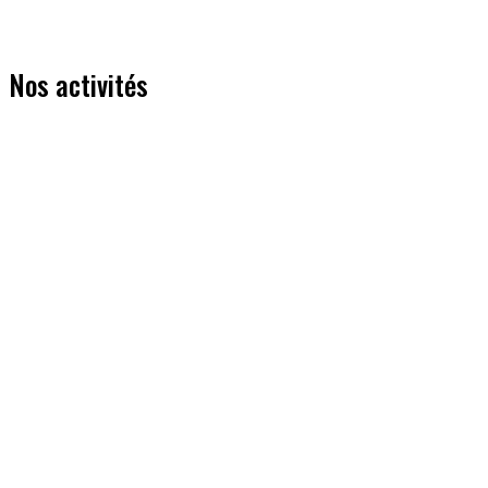
Nos activités
Entrainement fractionné
Mardi soir - samedi matin