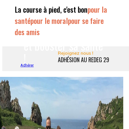
Courir à son
La course à pied, c'est bon
pour la
rythme
santé
pour le moral
pour se faire
des amis
et booster sa santé
!
Rejoignez nous !
ADHÉSION AU REDEG 29
Adhérer
Une ambiance
cordiale, pendant et
après l'effort !