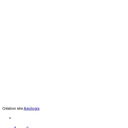
Renforcement musculaire
Jeudi soir
Création site
Axiologis